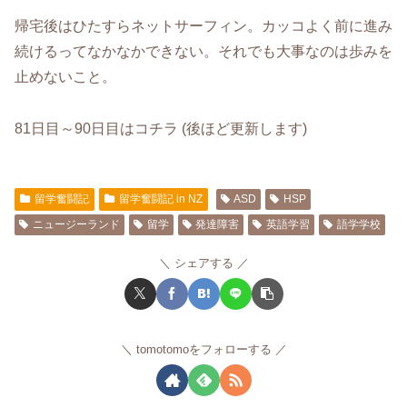
帰宅後はひたすらネットサーフィン。カッコよく前に進み
続けるってなかなかできない。それでも大事なのは歩みを
止めないこと。
81日目～90日目はコチラ (後ほど更新します)
留学奮闘記
留学奮闘記 in NZ
ASD
HSP
ニュージーランド
留学
発達障害
英語学習
語学学校
シェアする
tomotomoをフォローする