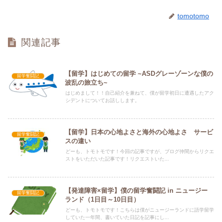
tomotomo
関連記事
【留学】はじめての留学 ~ASDグレーゾーンな僕の
留学奮闘記
波乱の旅立ち~
はじめまして！！自己紹介を兼ねて、僕が留学初日に遭遇したアク
シデントについてお話しします。
【留学】日本の心地よさと海外の心地よさ サービ
留学奮闘記
スの違い
どーも、トモトモです！今回の記事ですが、ブログ仲間からリクエ
ストをいただいた記事です！リクエストいた...
【発達障害×留学】僕の留学奮闘記 in ニュージー
留学奮闘記
ランド（1日目～10日目）
どーも、トモトモです！こちらは僕がニュージーランドに語学留学
していた一年間、書いていた日記を記事にし...