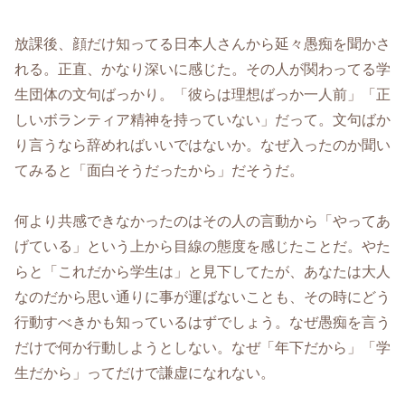
放課後、顔だけ知ってる日本人さんから延々愚痴を聞かさ
れる。正直、かなり深いに感じた。その人が関わってる学
生団体の文句ばっかり。「彼らは理想ばっか一人前」「正
しいボランティア精神を持っていない」だって。文句ばか
り言うなら辞めればいいではないか。なぜ入ったのか聞い
てみると「面白そうだったから」だそうだ。
何より共感できなかったのはその人の言動から「やってあ
げている」という上から目線の態度を感じたことだ。やた
らと「これだから学生は」と見下してたが、あなたは大人
なのだから思い通りに事が運ばないことも、その時にどう
行動すべきかも知っているはずでしょう。なぜ愚痴を言う
だけで何か行動しようとしない。なぜ「年下だから」「学
生だから」ってだけで謙虚になれない。