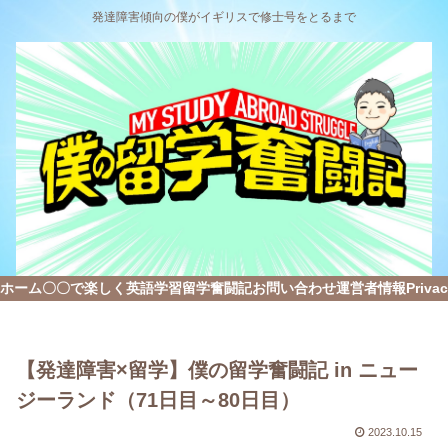
発達障害傾向の僕がイギリスで修士号をとるまで
ホーム
〇〇で楽しく英語学習
留学奮闘記
お問い合わせ
運営者情報
Privac
【発達障害×留学】僕の留学奮闘記 in ニュー
ジーランド（71日目～80日目）
2023.10.15