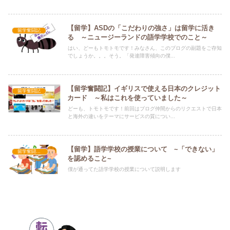
【留学】ASDの「こだわりの強さ」は留学に活き
留学奮闘記
る ～ニュージーランドの語学学校でのこと～
はい、どーもトモトモです！みなさん、このブログの副題をご存知
でしょうか。。。そう。「発達障害傾向の僕...
【留学奮闘記】イギリスで使える日本のクレジット
留学奮闘記
カード ～私はこれを使っていました～
どーも、トモトモです！前回はブログ仲間からのリクエストで日本
と海外の違いをテーマにサービスの質につい...
【留学】語学学校の授業について ~「できない」
留学奮闘記 in NZ
を認めること~
僕が通ってた語学学校の授業について説明します