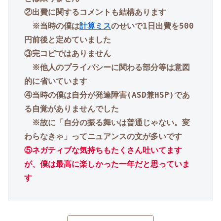
②出費に関するコメントも結構あります

※当時の僕は
計算ミス
のせいで1日出費を500
円前後と定めていました
③完コピではありません

※他人のプライバシーに関わる部分等は意図
的に省いています
④当時の僕は自分が発達障害(ASD兼HSP)であ
る自覚がありませんでした

※故に「自分の振る舞いは普通じゃない。変
わらなきゃ」ってニュアンスの文が多いです
⑤ネガティブな気持ちもたくさん吐いてます
が、僕は最高に楽しかった一年だと思っていま
す