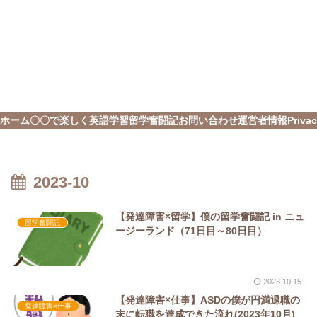
ホーム
〇〇で楽しく英語学習
留学奮闘記
お問い合わせ
運営者情報
Privac
2023-10
【発達障害×留学】僕の留学奮闘記 in ニュ
留学奮闘記
ージーランド（71日目～80日目）
2023.10.15
【発達障害×仕事】ASDの僕が円満退職の
発達障害×仕事
末に転職を達成できた流れ(2023年10月)