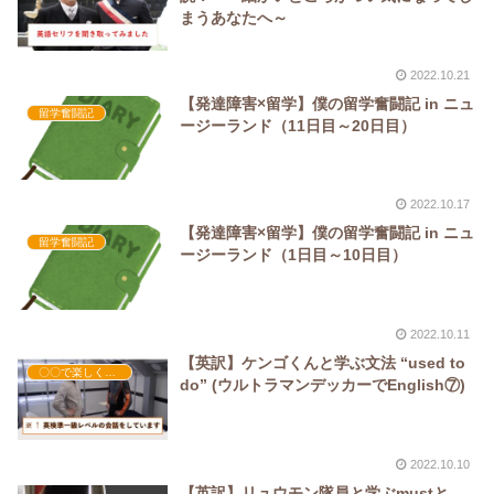
まうあなたへ～
2022.10.21
【発達障害×留学】僕の留学奮闘記 in ニュ
留学奮闘記
ージーランド（11日目～20日目）
2022.10.17
【発達障害×留学】僕の留学奮闘記 in ニュ
留学奮闘記
ージーランド（1日目～10日目）
2022.10.11
【英訳】ケンゴくんと学ぶ文法 “used to
〇〇で楽しく英語学習
do” (ウルトラマンデッカーでEnglish⑦)
2022.10.10
【英訳】リュウモン隊員と学ぶmustと