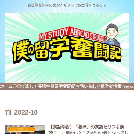
発達障害傾向の僕がイギリスで修士号をとるまで
ホーム
〇〇で楽しく英語学習
留学奮闘記
お問い合わせ
運営者情報
Privac
2022-10
【英語学習】『相棒』の英語セリフを解
〇〇で楽しく英語学習
読！ ～細かいところがつい気になってし