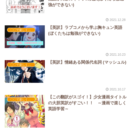
強ができない)
2021.12.28
【英訳】ラブコメから学ぶ胸キュン英語
〇〇で楽しく英語学習
(ぼくたちは勉強ができない)
2021.10.23
【英訳】情緒ある関係代名詞 (マッシュル)
〇〇で楽しく英語学習
2021.10.17
【この翻訳がスゴイ！】少女漫画タイトル
〇〇で楽しく英語学習
の大胆英訳がすごい！！ ～漫画で楽しく
英語学習～