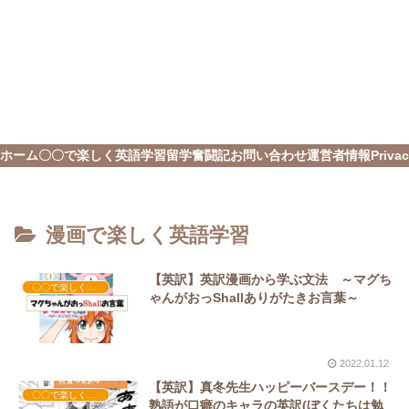
ホーム
〇〇で楽しく英語学習
留学奮闘記
お問い合わせ
運営者情報
Privac
漫画で楽しく英語学習
【英訳】英訳漫画から学ぶ文法 ～マグち
〇〇で楽しく英語学習
ゃんがおっShallありがたきお言葉～
2022.01.12
【英訳】真冬先生ハッピーバースデー！！
〇〇で楽しく英語学習
熟語が口癖のキャラの英訳(ぼくたちは勉